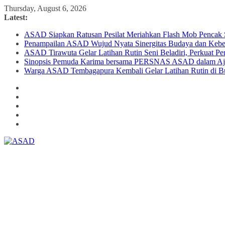
Skip
Thursday, August 6, 2026
to
Latest:
content
ASAD Siapkan Ratusan Pesilat Meriahkan Flash Mob Pencak S
Penampailan ASAD Wujud Nyata Sinergitas Budaya dan Keber
ASAD Tirawuta Gelar Latihan Rutin Seni Beladiri, Perkuat Pem
Sinopsis Pemuda Karima bersama PERSNAS ASAD dalam Ajan
Warga ASAD Tembagapura Kembali Gelar Latihan Rutin di B