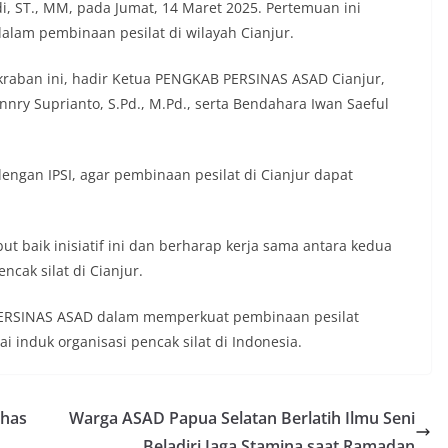
i, ST., MM, pada Jumat, 14 Maret 2025. Pertemuan ini
alam pembinaan pesilat di wilayah Cianjur.
aban ini, hadir Ketua PENGKAB PERSINAS ASAD Cianjur,
nnry Suprianto, S.Pd., M.Pd., serta Bendahara Iwan Saeful
ngan IPSI, agar pembinaan pesilat di Cianjur dapat
t baik inisiatif ini dan berharap kerja sama antara kedua
ncak silat di Cianjur.
i PERSINAS ASAD dalam memperkuat pembinaan pesilat
i induk organisasi pencak silat di Indonesia.
ahas
Warga ASAD Papua Selatan Berlatih Ilmu Seni
Beladiri Jaga Stamina saat Ramadan