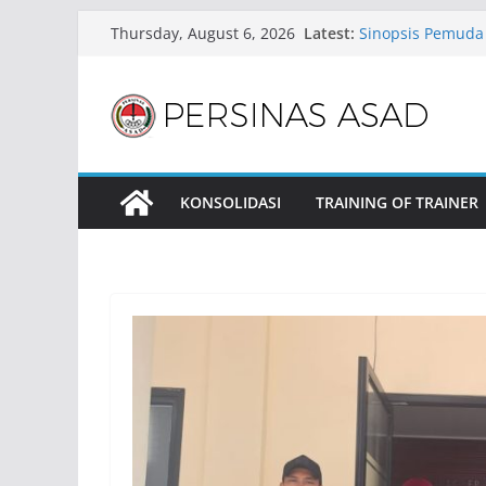
Skip
Latest:
Sinopsis Pemuda
Thursday, August 6, 2026
to
Ajang Festival B
ASAD Tualang Cip
content
Rutin Sejak Usia 
ASAD Siapkan Rat
Silat CFD Jakarta
Penampailan ASA
Kebersamaan Ant
KONSOLIDASI
TRAINING OF TRAINER
ASAD Tirawuta Gel
Pembinaan Pesilat