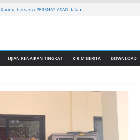
 Karima bersama PERSNAS ASAD dalam
udaya Nusantara
takan Pesilat Berbakat Lewat Pembinaan
Dini
usan Pesilat Meriahkan Flash Mob Pencak
 Bersama IPSI
D Wujud Nyata Sinergitas Budaya dan
ar Organisasi
UJIAN KENAIKAN TINGKAT
KIRIM BERITA
DOWNLOAD
ar Latihan Rutin Seni Beladiri, Perkuat
 Sejak Usia Dini