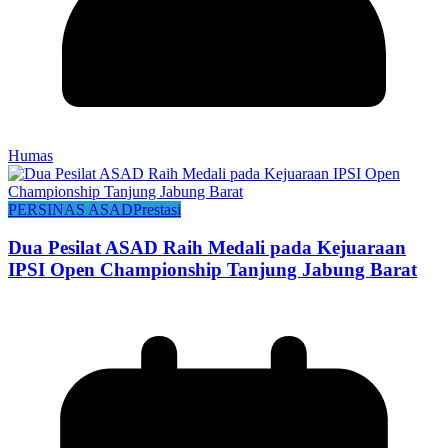
Humas
PERSINAS ASAD
Prestasi
Dua Pesilat ASAD Raih Medali pada Kejuaraan
IPSI Open Championship Tanjung Jabung Barat