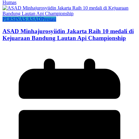
Humas
PERSINAS ASAD
Prestasi
ASAD Minhajurosyiidin Jakarta Raih 10 medali di
Kejuaraan Bandung Lautan Api Championship