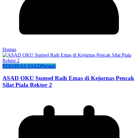
Humas
PERSINAS ASAD
Prestasi
ASAD OKU Sumsel Raih Emas di Kejurnas Pencak
Silat Piala Rektor 2