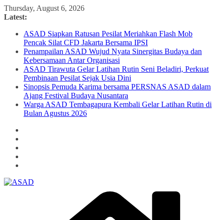
Skip
Thursday, August 6, 2026
to
Latest:
content
ASAD Siapkan Ratusan Pesilat Meriahkan Flash Mob
Pencak Silat CFD Jakarta Bersama IPSI
Penampailan ASAD Wujud Nyata Sinergitas Budaya dan
Kebersamaan Antar Organisasi
ASAD Tirawuta Gelar Latihan Rutin Seni Beladiri, Perkuat
Pembinaan Pesilat Sejak Usia Dini
Sinopsis Pemuda Karima bersama PERSNAS ASAD dalam
Ajang Festival Budaya Nusantara
Warga ASAD Tembagapura Kembali Gelar Latihan Rutin di
Bulan Agustus 2026