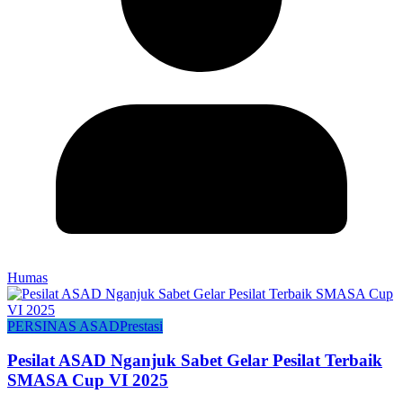
Humas
PERSINAS ASAD
Prestasi
Pesilat ASAD Nganjuk Sabet Gelar Pesilat Terbaik
SMASA Cup VI 2025