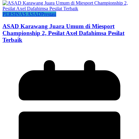
PERSINAS ASAD
Prestasi
ASAD Karawang Juara Umum di Miesport
Championship 2, Pesilat Axel Dafahimsa Pesilat
Terbaik