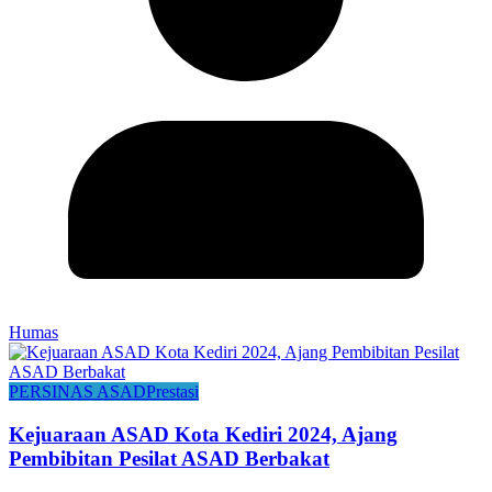
Humas
PERSINAS ASAD
Prestasi
Kejuaraan ASAD Kota Kediri 2024, Ajang
Pembibitan Pesilat ASAD Berbakat