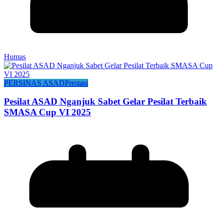
Humas
PERSINAS ASAD
Prestasi
Pesilat ASAD Nganjuk Sabet Gelar Pesilat Terbaik
SMASA Cup VI 2025