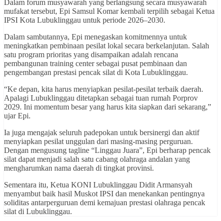
Dalam forum musyawarah yang berlangsung secara musyawarah
mufakat tersebut, Epi Samsul Komar kembali terpilih sebagai Ketua
IPSI Kota Lubuklinggau untuk periode 2026–2030.
Dalam sambutannya, Epi menegaskan komitmennya untuk
meningkatkan pembinaan pesilat lokal secara berkelanjutan. Salah
satu program prioritas yang disampaikan adalah rencana
pembangunan training center sebagai pusat pembinaan dan
pengembangan prestasi pencak silat di Kota Lubuklinggau.
“Ke depan, kita harus menyiapkan pesilat-pesilat terbaik daerah.
Apalagi Lubuklinggau ditetapkan sebagai tuan rumah Porprov
2029. Ini momentum besar yang harus kita siapkan dari sekarang,”
ujar Epi.
Ia juga mengajak seluruh padepokan untuk bersinergi dan aktif
menyiapkan pesilat unggulan dari masing-masing perguruan.
Dengan mengusung tagline “Linggau Juara”, Epi berharap pencak
silat dapat menjadi salah satu cabang olahraga andalan yang
mengharumkan nama daerah di tingkat provinsi.
Sementara itu, Ketua KONI Lubuklinggau Didit Armansyah
menyambut baik hasil Muskot IPSI dan menekankan pentingnya
soliditas antarperguruan demi kemajuan prestasi olahraga pencak
silat di Lubuklinggau.