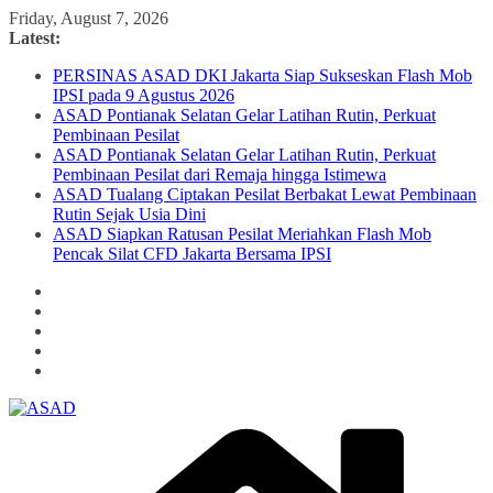
Skip
Friday, August 7, 2026
to
Latest:
content
PERSINAS ASAD DKI Jakarta Siap Sukseskan Flash Mob
IPSI pada 9 Agustus 2026
ASAD Pontianak Selatan Gelar Latihan Rutin, Perkuat
Pembinaan Pesilat
ASAD Pontianak Selatan Gelar Latihan Rutin, Perkuat
Pembinaan Pesilat dari Remaja hingga Istimewa
ASAD Tualang Ciptakan Pesilat Berbakat Lewat Pembinaan
Rutin Sejak Usia Dini
ASAD Siapkan Ratusan Pesilat Meriahkan Flash Mob
Pencak Silat CFD Jakarta Bersama IPSI