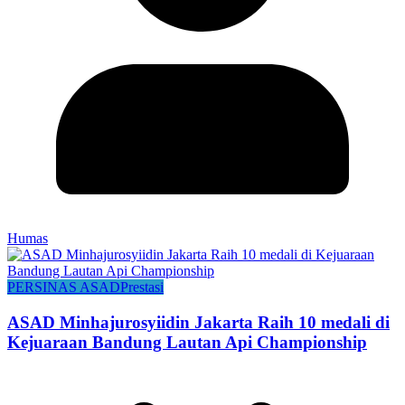
Humas
PERSINAS ASAD
Prestasi
ASAD Minhajurosyiidin Jakarta Raih 10 medali di
Kejuaraan Bandung Lautan Api Championship