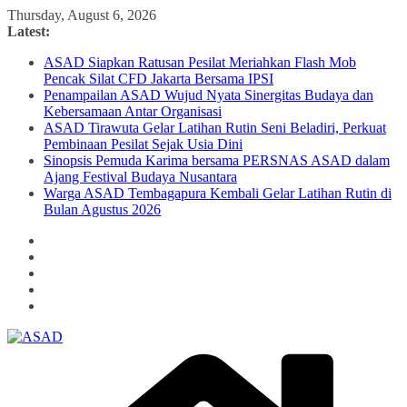
Skip
Thursday, August 6, 2026
to
Latest:
content
ASAD Siapkan Ratusan Pesilat Meriahkan Flash Mob
Pencak Silat CFD Jakarta Bersama IPSI
Penampailan ASAD Wujud Nyata Sinergitas Budaya dan
Kebersamaan Antar Organisasi
ASAD Tirawuta Gelar Latihan Rutin Seni Beladiri, Perkuat
Pembinaan Pesilat Sejak Usia Dini
Sinopsis Pemuda Karima bersama PERSNAS ASAD dalam
Ajang Festival Budaya Nusantara
Warga ASAD Tembagapura Kembali Gelar Latihan Rutin di
Bulan Agustus 2026