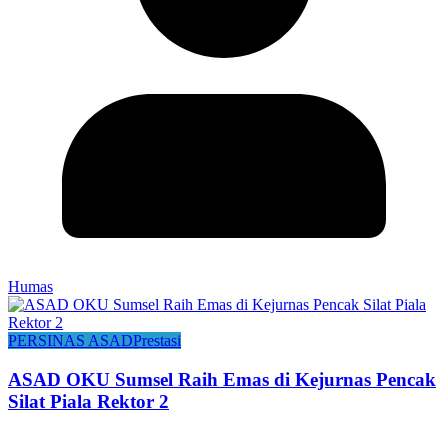
Humas
PERSINAS ASAD
Prestasi
ASAD OKU Sumsel Raih Emas di Kejurnas Pencak
Silat Piala Rektor 2