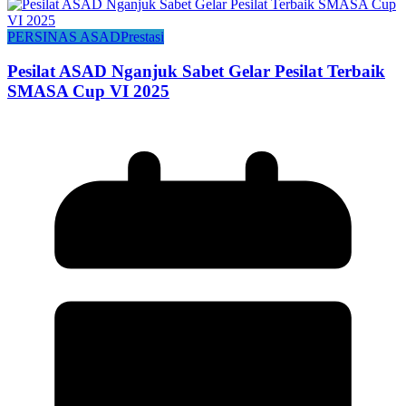
PERSINAS ASAD
Prestasi
Pesilat ASAD Nganjuk Sabet Gelar Pesilat Terbaik
SMASA Cup VI 2025