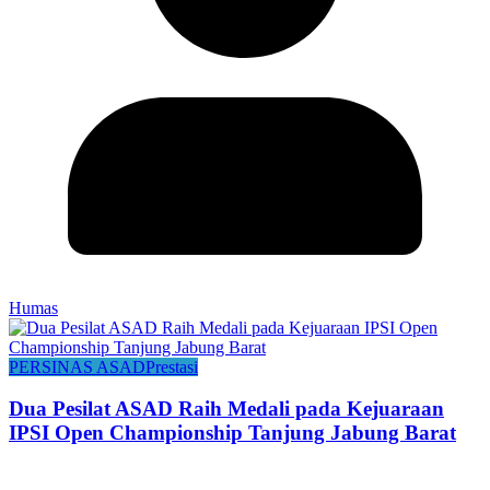
Humas
PERSINAS ASAD
Prestasi
Dua Pesilat ASAD Raih Medali pada Kejuaraan
IPSI Open Championship Tanjung Jabung Barat