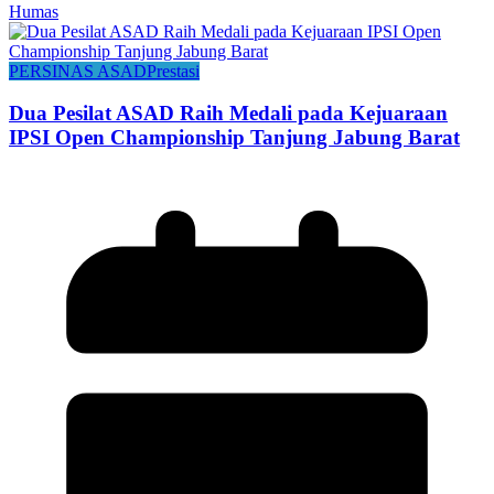
Humas
PERSINAS ASAD
Prestasi
Dua Pesilat ASAD Raih Medali pada Kejuaraan
IPSI Open Championship Tanjung Jabung Barat