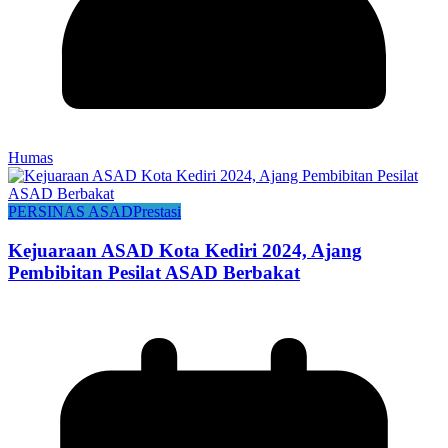
Humas
PERSINAS ASAD
Prestasi
Kejuaraan ASAD Kota Kediri 2024, Ajang
Pembibitan Pesilat ASAD Berbakat