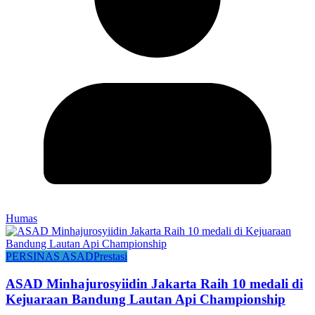
Humas
PERSINAS ASAD
Prestasi
ASAD Minhajurosyiidin Jakarta Raih 10 medali di
Kejuaraan Bandung Lautan Api Championship