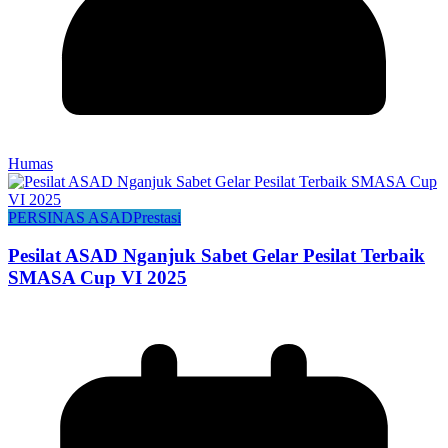
Humas
PERSINAS ASAD
Prestasi
Pesilat ASAD Nganjuk Sabet Gelar Pesilat Terbaik
SMASA Cup VI 2025