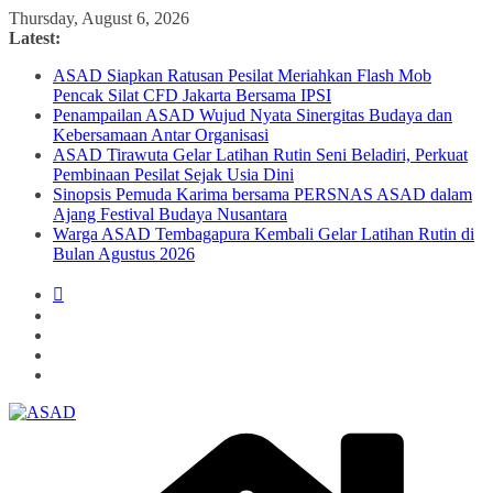
Skip
Thursday, August 6, 2026
to
Latest:
content
ASAD Siapkan Ratusan Pesilat Meriahkan Flash Mob
Pencak Silat CFD Jakarta Bersama IPSI
Penampailan ASAD Wujud Nyata Sinergitas Budaya dan
Kebersamaan Antar Organisasi
ASAD Tirawuta Gelar Latihan Rutin Seni Beladiri, Perkuat
Pembinaan Pesilat Sejak Usia Dini
Sinopsis Pemuda Karima bersama PERSNAS ASAD dalam
Ajang Festival Budaya Nusantara
Warga ASAD Tembagapura Kembali Gelar Latihan Rutin di
Bulan Agustus 2026