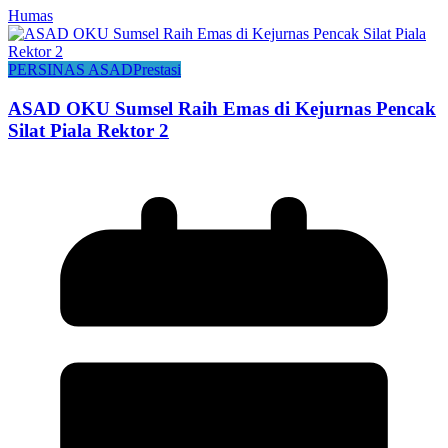
Humas
PERSINAS ASAD
Prestasi
ASAD OKU Sumsel Raih Emas di Kejurnas Pencak
Silat Piala Rektor 2