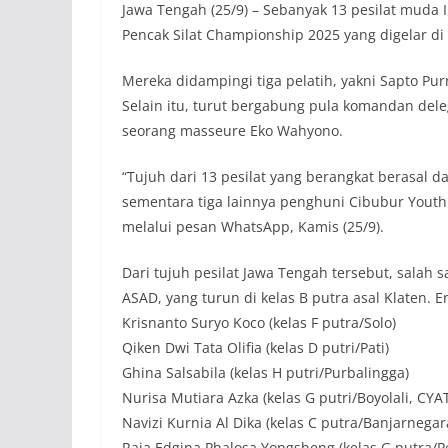
Jawa Tengah (25/9) – Sebanyak 13 pesilat muda
Pencak Silat Championship 2025 yang digelar di 
Mereka didampingi tiga pelatih, yakni Sapto Pu
Selain itu, turut bergabung pula komandan dele
seorang masseure Eko Wahyono.
“Tujuh dari 13 pesilat yang berangkat berasal d
sementara tiga lainnya penghuni Cibubur Youth 
melalui pesan WhatsApp, Kamis (25/9).
Dari tujuh pesilat Jawa Tengah tersebut, salah
ASAD, yang turun di kelas B putra asal Klaten. 
Krisnanto Suryo Koco (kelas F putra/Solo)
Qiken Dwi Tata Olifia (kelas D putri/Pati)
Ghina Salsabila (kelas H putri/Purbalingga)
Nurisa Mutiara Azka (kelas G putri/Boyolali, CYA
Navizi Kurnia Al Dika (kelas C putra/Banjarnegar
Raja Edgina Phalosa Yongsheng (kelas G putra/