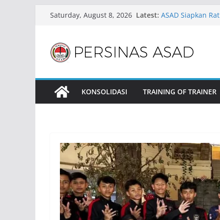
Skip
Latest:
ASAD Siapkan Rat
Saturday, August 8, 2026
to
Silat CFD Jakarta 
PERSINAS ASAD DK
content
pada 9 Agustus 2
ASAD Pontianak Se
Pembinaan Pesila
ASAD Pontianak Se
Pembinaan Pesila
KONSOLIDASI
TRAINING OF TRAINER
ASAD Tualang Cip
Rutin Sejak Usia D