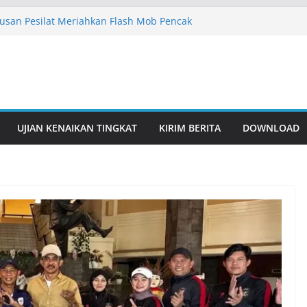
usan Pesilat Meriahkan Flash Mob Pencak
Bersama IPSI
I Jakarta Siap Sukseskan Flash Mob IPSI
026
latan Gelar Latihan Rutin, Perkuat
t
latan Gelar Latihan Rutin, Perkuat
t dari Remaja hingga Istimewa
UJIAN KENAIKAN TINGKAT
KIRIM BERITA
DOWNLOAD
takan Pesilat Berbakat Lewat Pembinaan
ini