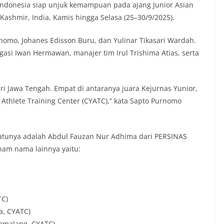
 Indonesia siap unjuk kemampuan pada ajang Junior Asian
Kashmir, India, Kamis hingga Selasa (25–30/9/2025).
rnomo, Johanes Edisson Buru, dan Yulinar Tikasari Wardah.
gasi Iwan Hermawan, manajer tim Irul Trishima Atias, serta
ari Jawa Tengah. Empat di antaranya juara Kejurnas Yunior,
Athlete Training Center (CYATC),” kata Sapto Purnomo
 satunya adalah Abdul Fauzan Nur Adhima dari PERSINAS
Enam nama lainnya yaitu:
TC)
a, CYATC)
Pemalang, CYATC).