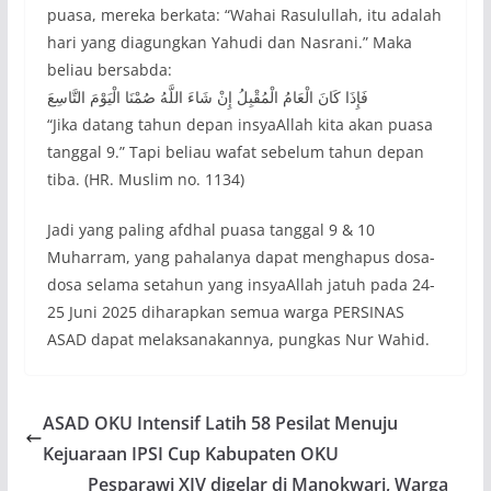
puasa, mereka berkata: “Wahai Rasulullah, itu adalah
hari yang diagungkan Yahudi dan Nasrani.” Maka
beliau bersabda:
فَإِذَا كَانَ الْعَامُ الْمُقْبِلُ إِنْ شَاءَ اللَّهُ صُمْنَا الْيَوْمَ التَّاسِعَ
“Jika datang tahun depan insyaAllah kita akan puasa
tanggal 9.” Tapi beliau wafat sebelum tahun depan
tiba. (HR. Muslim no. 1134)
Jadi yang paling afdhal puasa tanggal 9 & 10
Muharram, yang pahalanya dapat menghapus dosa-
dosa selama setahun yang insyaAllah jatuh pada 24-
25 Juni 2025 diharapkan semua warga PERSINAS
ASAD dapat melaksanakannya, pungkas Nur Wahid.
ASAD OKU Intensif Latih 58 Pesilat Menuju
Kejuaraan IPSI Cup Kabupaten OKU
Pesparawi XIV digelar di Manokwari, Warga