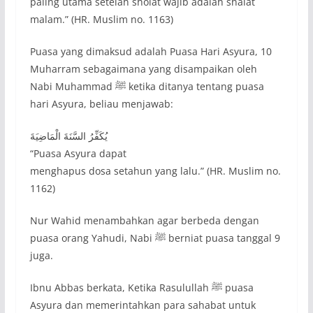
paling utama setelah sholat wajib adalah shalat
malam.” (HR. Muslim no. 1163)
Puasa yang dimaksud adalah Puasa Hari Asyura, 10
Muharram sebagaimana yang disampaikan oleh
Nabi Muhammad ﷺ ketika ditanya tentang puasa
hari Asyura, beliau menjawab:
يُكَفِّرُ السَّنَةَ الْمَاضِيَةَ
“Puasa Asyura dapat
menghapus dosa setahun yang lalu.” (HR. Muslim no.
1162)
Nur Wahid menambahkan agar berbeda dengan
puasa orang Yahudi, Nabi ﷺ berniat puasa tanggal 9
juga.
Ibnu Abbas berkata, Ketika Rasulullah ﷺ puasa
Asyura dan memerintahkan para sahabat untuk