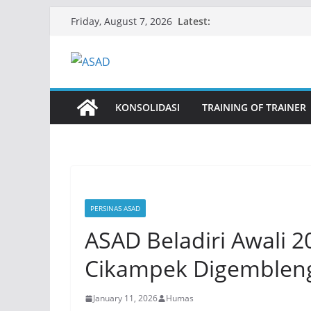
Skip
Latest:
Friday, August 7, 2026
to
content
KONSOLIDASI
TRAINING OF TRAINER
PERSINAS ASAD
ASAD Beladiri Awali 2
Cikampek Digembleng
January 11, 2026
Humas