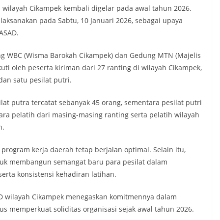
ri wilayah Cikampek kembali digelar pada awal tahun 2026.
ilaksanakan pada Sabtu, 10 Januari 2026, sebagai upaya
 ASAD.
dung WBC (Wisma Barokah Cikampek) dan Gedung MTN (Majelis
uti oleh peserta kiriman dari 27 ranting di wilayah Cikampek,
an satu pesilat putri.
lat putra tercatat sebanyak 45 orang, sementara pesilat putri
ara pelatih dari masing-masing ranting serta pelatih wilayah
n.
rogram kerja daerah tetap berjalan optimal. Selain itu,
tuk membangun semangat baru para pesilat dalam
erta konsistensi kehadiran latihan.
ASAD wilayah Cikampek menegaskan komitmennya dalam
us memperkuat soliditas organisasi sejak awal tahun 2026.