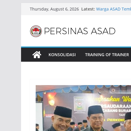
Skip
Latest:
Warga ASAD Temba
Thursday, August 6, 2026
to
Bulan Agustus 20
ASAD Siapkan Rat
content
Silat CFD Jakarta
Penampailan ASA
Kebersamaan Ant
ASAD Tirawuta Gel
Pembinaan Pesilat
KONSOLIDASI
TRAINING OF TRAINER
Sinopsis Pemuda
Ajang Festival B