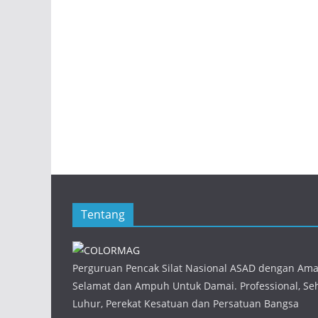
Tentang
Perguruan Pencak Silat Nasional ASAD dengan Am
Selamat dan Ampuh Untuk Damai. Professional, Seha
Luhur, Perekat Kesatuan dan Persatuan Bangsa