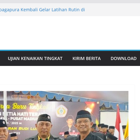
gapura Kembali Gelar Latihan Rutin di
26
usan Pesilat Meriahkan Flash Mob Pencak
 Bersama IPSI
D Wujud Nyata Sinergitas Budaya dan
ar Organisasi
ar Latihan Rutin Seni Beladiri, Perkuat
 Sejak Usia Dini
UJIAN KENAIKAN TINGKAT
KIRIM BERITA
DOWNLOAD
 Karima bersama PERSNAS ASAD dalam
udaya Nusantara