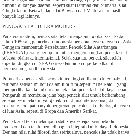
tumbuh di banyak daerah, seperti silat Harimau dari Sumatra, silat
Cingkrik dari Betawi, dan silat Bawean dari Madura dan masih
banyak lagi lainnya.
PENCAK SILAT DI ERA MODERN
Pada era modern, pencak silat telah mengalami globalisasi. Pada
tahun 1980-an, pemerintah Indonesia bersama negara-negara di Asia
Tenggara membentuk Persekutuan Pencak Silat Antarbangsa
(PERSILAT), yang bertujuan untuk mengembangkan pencak silat
sebagai olahraga internasional. Sejak saat itu, pencak silat telah
dipertandingkan di SEA Games dan mulai diperkenalkan di
berbagai negara di luar Asia.
Popularitas pencak silat semakin meningkat di dunia internasional,
terutama setelah muncul dalam film-film seperti “The Raid,” yang
memperlihatkan keunikan dan kekuatan pencak silat di layar lebar.
Pengaruh ini membuka jalan bagi pencak silat untuk berkembang
sebagai seni bela diri yang diakui di dunia internasional, dan
sekarang terdapat banyak perguruan pencak silat di berbagai negara
di luar Asia, seperti di Eropa dan Amerika Serikat.
Pencak silat telah melampaui statusnya sebagai seni bela diri
tradisional dan telah menjadi bagian integral dari budaya Indonesia.
Dengan nilai-nilai filosofi dan spiritualnya, pencak silat tidak hanya