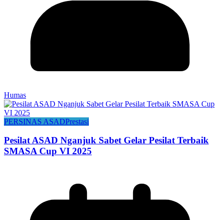
Humas
PERSINAS ASAD
Prestasi
Pesilat ASAD Nganjuk Sabet Gelar Pesilat Terbaik
SMASA Cup VI 2025