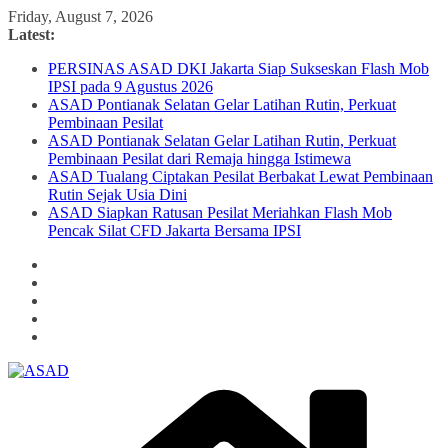
Skip
Friday, August 7, 2026
to
Latest:
content
PERSINAS ASAD DKI Jakarta Siap Sukseskan Flash Mob
IPSI pada 9 Agustus 2026
ASAD Pontianak Selatan Gelar Latihan Rutin, Perkuat
Pembinaan Pesilat
ASAD Pontianak Selatan Gelar Latihan Rutin, Perkuat
Pembinaan Pesilat dari Remaja hingga Istimewa
ASAD Tualang Ciptakan Pesilat Berbakat Lewat Pembinaan
Rutin Sejak Usia Dini
ASAD Siapkan Ratusan Pesilat Meriahkan Flash Mob
Pencak Silat CFD Jakarta Bersama IPSI