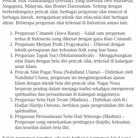
Pencak Silat Antarabangsa (Persilat), yang dibentuk oleh Indonesia,
Singapura, Malaysia, dan Brunei Darussalam. Seiring dengan
berkembangnya pencak silat, berbagai perguruan silat muncul di
berbagai daerah, mengajarkan teknik dan nilai-nilai dari berbagai
aliran. Beberapa perguruan silat terkenal di Indonesia antara lain:
Perguruan Cimande (Jawa Barat) – Salah satu perguruan
tertua di Indonesia yang dikenal dengan gaya khas Cimande.
Perguruan Merpati Putih (Yogyakarta) – Dikenal dengan
teknik pernapasan dan kekuatan fisik yang luar biasa.
Perguruan Tapak Suci (Muhammadiyah) – Menggabungkan
nilai Islam dengan bela diri pencak silat, terkenal di kalangan
umat Islam.
Pencak Silat Pagar Nusa (Nahdlatul Ulama) – Didirikan oleh
Nahdlatul Ulama, perguruan ini mengintegrasikan ajaran
Islam dengan teknik bela diri pencak silat. Pagar Nusa
berperan penting dalam menjaga tradisi sekaligus mempererat
spiritualitas dan persaudaraan di kalangan anggotanya.
Perguruan Setia Hati Terate (Madiun) – Didirikan oleh Ki
Hadjar Hardjo Oetomo, berfokus pada pengendalian diri dan
spiritualitas.
Perguruan Persaudaraan Setia Hati Winongo (Madiun) –
Perguruan yang menekankan pentingnya disiplin, kekuatan,
dan kearifan dalam bela diri.
Selain perguruan tersebut, ada pula berbagai perguruan lokal yang