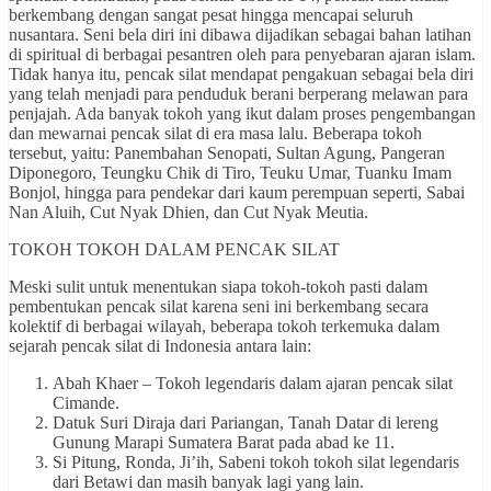
berkembang dengan sangat pesat hingga mencapai seluruh
nusantara. Seni bela diri ini dibawa dijadikan sebagai bahan latihan
di spiritual di berbagai pesantren oleh para penyebaran ajaran islam.
Tidak hanya itu, pencak silat mendapat pengakuan sebagai bela diri
yang telah menjadi para penduduk berani berperang melawan para
penjajah. Ada banyak tokoh yang ikut dalam proses pengembangan
dan mewarnai pencak silat di era masa lalu. Beberapa tokoh
tersebut, yaitu: Panembahan Senopati, Sultan Agung, Pangeran
Diponegoro, Teungku Chik di Tiro, Teuku Umar, Tuanku Imam
Bonjol, hingga para pendekar dari kaum perempuan seperti, Sabai
Nan Aluih, Cut Nyak Dhien, dan Cut Nyak Meutia.
TOKOH TOKOH DALAM PENCAK SILAT
Meski sulit untuk menentukan siapa tokoh-tokoh pasti dalam
pembentukan pencak silat karena seni ini berkembang secara
kolektif di berbagai wilayah, beberapa tokoh terkemuka dalam
sejarah pencak silat di Indonesia antara lain:
Abah Khaer – Tokoh legendaris dalam ajaran pencak silat
Cimande.
Datuk Suri Diraja dari Pariangan, Tanah Datar di lereng
Gunung Marapi Sumatera Barat pada abad ke 11.
Si Pitung, Ronda, Ji’ih, Sabeni tokoh tokoh silat legendaris
dari Betawi dan masih banyak lagi yang lain.