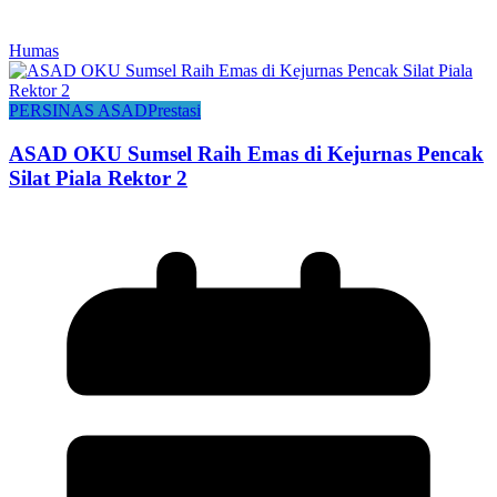
Humas
PERSINAS ASAD
Prestasi
ASAD OKU Sumsel Raih Emas di Kejurnas Pencak
Silat Piala Rektor 2