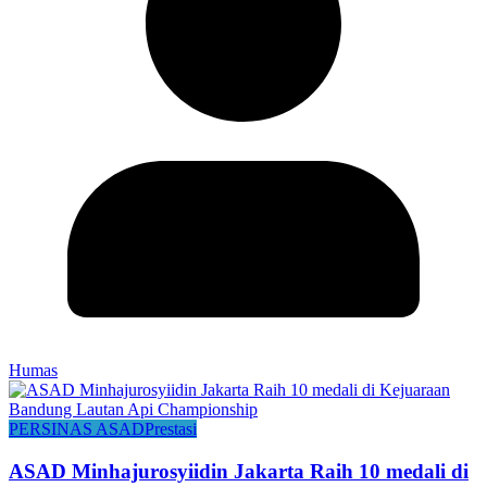
Humas
PERSINAS ASAD
Prestasi
ASAD Minhajurosyiidin Jakarta Raih 10 medali di