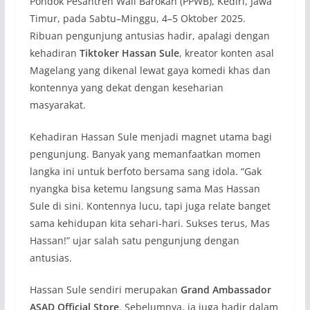
Pondok Pesantren Wali Barokah (PPWB), Kediri, Jawa
Timur, pada Sabtu–Minggu, 4–5 Oktober 2025.
Ribuan pengunjung antusias hadir, apalagi dengan
kehadiran
Tiktoker Hassan Sule
, kreator konten asal
Magelang yang dikenal lewat gaya komedi khas dan
kontennya yang dekat dengan keseharian
masyarakat.
Kehadiran Hassan Sule menjadi magnet utama bagi
pengunjung. Banyak yang memanfaatkan momen
langka ini untuk berfoto bersama sang idola. “Gak
nyangka bisa ketemu langsung sama Mas Hassan
Sule di sini. Kontennya lucu, tapi juga relate banget
sama kehidupan kita sehari-hari. Sukses terus, Mas
Hassan!” ujar salah satu pengunjung dengan
antusias.
Hassan Sule sendiri merupakan
Grand Ambassador
ASAD Official Store
. Sebelumnya, ia juga hadir dalam