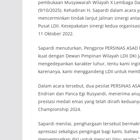
pembukaan Musyawarah Wilayah X Lembaga Dakwah
(9/10/2025). Kehadiran H. Sapardi dalam acara y
mencerminkan tindak lanjut jalinan sinergi a
Pusat LDII. Kesepakatan sinergi kedua organis
11 Oktober 2022.
Sapardi menuturkan, Pengprov PERSINAS ASAD D
kuat dengan Dewan Pimpinan Wilayah LDII DKI Ja
mengedepankan karakter luhur, tentu kami ingin
karenanya, kami menggandeng LDII untuk membina
Dalam acara tersebut, dua pesilat PERSINAS ASA
Endrian dan Panca Egi Rusyandi, menerima anug
prestasi medali emas yang telah diraih keduany
Championship 2024.
Sapardi menilai, penghargaan tersebut bermak
apresiasi sekaligus pengingat bagi kami, bahwa s
menyempatkan diri untuk mencari ilmu agama,”