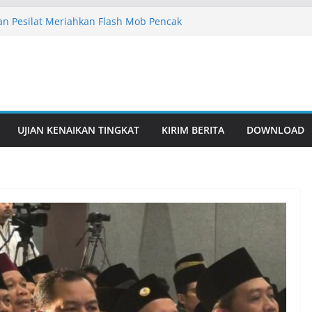
n Pesilat Meriahkan Flash Mob Pencak
rsama IPSI
akarta Siap Sukseskan Flash Mob IPSI
6
an Gelar Latihan Rutin, Perkuat
an Gelar Latihan Rutin, Perkuat
ari Remaja hingga Istimewa
UJIAN KENAIKAN TINGKAT
KIRIM BERITA
DOWNLOAD
an Pesilat Berbakat Lewat Pembinaan