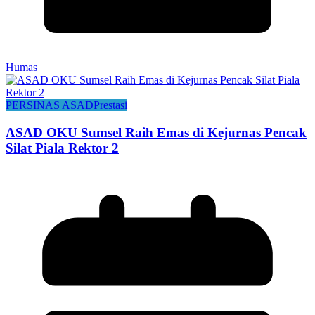
Humas
PERSINAS ASAD
Prestasi
ASAD OKU Sumsel Raih Emas di Kejurnas Pencak
Silat Piala Rektor 2