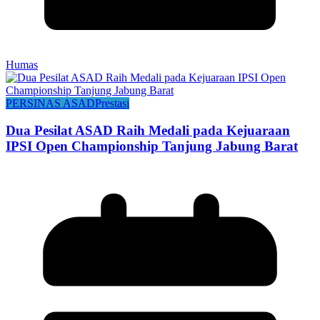
Humas
PERSINAS ASAD
Prestasi
Dua Pesilat ASAD Raih Medali pada Kejuaraan
IPSI Open Championship Tanjung Jabung Barat