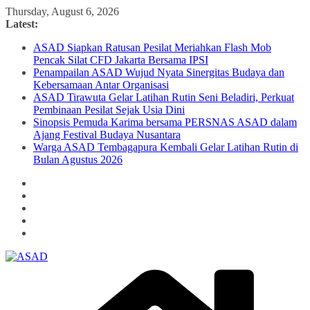
Skip
Thursday, August 6, 2026
to
Latest:
content
ASAD Siapkan Ratusan Pesilat Meriahkan Flash Mob
Pencak Silat CFD Jakarta Bersama IPSI
Penampailan ASAD Wujud Nyata Sinergitas Budaya dan
Kebersamaan Antar Organisasi
ASAD Tirawuta Gelar Latihan Rutin Seni Beladiri, Perkuat
Pembinaan Pesilat Sejak Usia Dini
Sinopsis Pemuda Karima bersama PERSNAS ASAD dalam
Ajang Festival Budaya Nusantara
Warga ASAD Tembagapura Kembali Gelar Latihan Rutin di
Bulan Agustus 2026