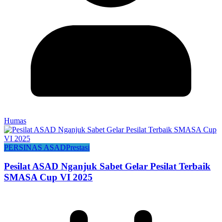
Humas
PERSINAS ASAD
Prestasi
Pesilat ASAD Nganjuk Sabet Gelar Pesilat Terbaik
SMASA Cup VI 2025