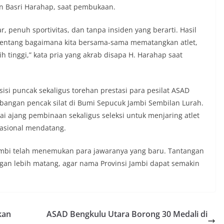
san Basri Harahap, saat pembukaan.
, penuh sportivitas, dan tanpa insiden yang berarti. Hasil
h tentang bagaimana kita bersama-sama mematangkan atlet,
bih tinggi,” kata pria yang akrab disapa H. Harahap saat
si puncak sekaligus torehan prestasi para pesilat ASAD
ngan pencak silat di Bumi Sepucuk Jambi Sembilan Lurah.
i ajang pembinaan sekaligus seleksi untuk menjaring atlet
nasional mendatang.
Jambi telah menemukan para jawaranya yang baru. Tantangan
an lebih matang, agar nama Provinsi Jambi dapat semakin
kan
ASAD Bengkulu Utara Borong 30 Medali di