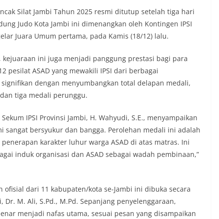
encak Silat Jambi Tahun 2025 resmi ditutup setelah tiga hari
dung Judo Kota Jambi ini dimenangkan oleh Kontingen IPSI
elar Juara Umum pertama, pada Kamis (18/12) lalu.
, kejuaraan ini juga menjadi panggung prestasi bagi para
2 pesilat ASAD yang mewakili IPSI dari berbagai
 signifikan dengan menyumbangkan total delapan medali,
, dan tiga medali perunggu.
Sekum IPSI Provinsi Jambi, H. Wahyudi, S.E., menyampaikan
mi sangat bersyukur dan bangga. Perolehan medali ini adalah
dan penerapan karakter luhur warga ASAD di atas matras. Ini
ebagai induk organisasi dan ASAD sebagai wadah pembinaan,”
 ofisial dari 11 kabupaten/kota se-Jambi ini dibuka secara
 Dr. M. Ali, S.Pd., M.Pd. Sepanjang penyelenggaraan,
benar menjadi nafas utama, sesuai pesan yang disampaikan