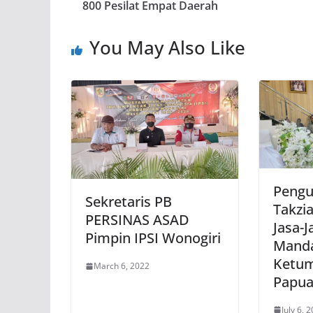
800 Pesilat Empat Daerah
You May Also Like
Pengu
Sekretaris PB
Takzi
PERSINAS ASAD
Jasa-J
Pimpin IPSI Wonogiri
Manda
Ketum
March 6, 2022
Papua
July 6, 