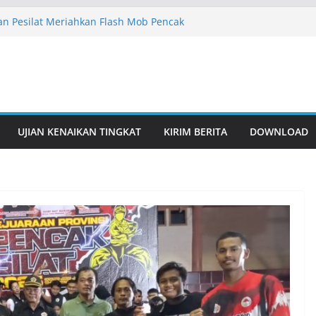
n Pesilat Meriahkan Flash Mob Pencak
rsama IPSI
akarta Siap Sukseskan Flash Mob IPSI
6
an Gelar Latihan Rutin, Perkuat
an Gelar Latihan Rutin, Perkuat
ari Remaja hingga Istimewa
UJIAN KENAIKAN TINGKAT
KIRIM BERITA
DOWNLOAD
an Pesilat Berbakat Lewat Pembinaan