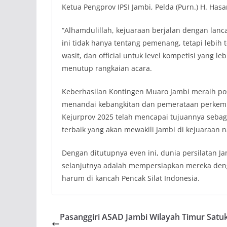
Ketua Pengprov IPSI Jambi, Pelda (Purn.) H. Ha
“Alhamdulillah, kejuaraan berjalan dengan lancar
ini tidak hanya tentang pemenang, tetapi lebi
wasit, dan official untuk level kompetisi yang le
menutup rangkaian acara.
Keberhasilan Kontingen Muaro Jambi meraih posi
menandai kebangkitan dan pemerataan perkemba
Kejurprov 2025 telah mencapai tujuannya sebaga
terbaik yang akan mewakili Jambi di kejuaraan 
Dengan ditutupnya even ini, dunia persilatan 
selanjutnya adalah mempersiapkan mereka deng
harum di kancah Pencak Silat Indonesia.
Pasanggiri ASAD Jambi Wilayah Timur Satu