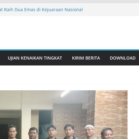
t Raih Dua Emas di Kejuaraan Nasional
ampionship
 Sabuk Merah PERSINAS ASAD Pemalang
nsi dan Ibadah
maikan Bundaran HI, ASAD Tampilkan
ak Silat Massal
 Sosial, ASAD Wonogiri Perkuat Publikasi
camatan
UJIAN KENAIKAN TINGKAT
KIRIM BERITA
DOWNLOAD
ar Latihan Bersama 18 Pelatih untuk
Pesilat