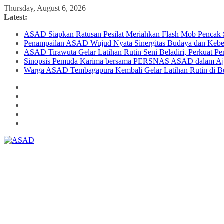
Skip
Thursday, August 6, 2026
to
Latest:
content
ASAD Siapkan Ratusan Pesilat Meriahkan Flash Mob Pencak S
Penampailan ASAD Wujud Nyata Sinergitas Budaya dan Keber
ASAD Tirawuta Gelar Latihan Rutin Seni Beladiri, Perkuat Pem
Sinopsis Pemuda Karima bersama PERSNAS ASAD dalam Ajan
Warga ASAD Tembagapura Kembali Gelar Latihan Rutin di B