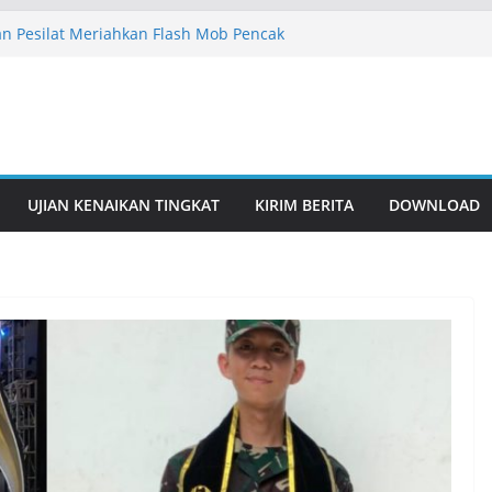
n Pesilat Meriahkan Flash Mob Pencak
sama IPSI
akarta Siap Sukseskan Flash Mob IPSI
an Gelar Latihan Rutin, Perkuat
an Gelar Latihan Rutin, Perkuat
ari Remaja hingga Istimewa
UJIAN KENAIKAN TINGKAT
KIRIM BERITA
DOWNLOAD
an Pesilat Berbakat Lewat Pembinaan