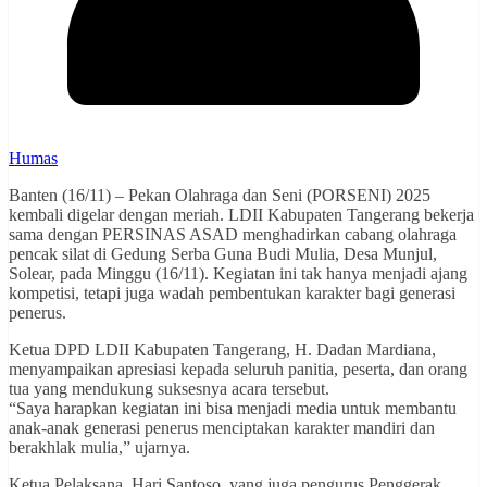
Humas
Banten (16/11) – Pekan Olahraga dan Seni (PORSENI) 2025
kembali digelar dengan meriah. LDII Kabupaten Tangerang bekerja
sama dengan PERSINAS ASAD menghadirkan cabang olahraga
pencak silat di Gedung Serba Guna Budi Mulia, Desa Munjul,
Solear, pada Minggu (16/11). Kegiatan ini tak hanya menjadi ajang
kompetisi, tetapi juga wadah pembentukan karakter bagi generasi
penerus.
Ketua DPD LDII Kabupaten Tangerang, H. Dadan Mardiana,
menyampaikan apresiasi kepada seluruh panitia, peserta, dan orang
tua yang mendukung suksesnya acara tersebut.
“Saya harapkan kegiatan ini bisa menjadi media untuk membantu
anak-anak generasi penerus menciptakan karakter mandiri dan
berakhlak mulia,” ujarnya.
Ketua Pelaksana, Hari Santoso, yang juga pengurus Penggerak