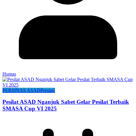
Humas
PERSINAS ASAD
Prestasi
Pesilat ASAD Nganjuk Sabet Gelar Pesilat Terbaik
SMASA Cup VI 2025