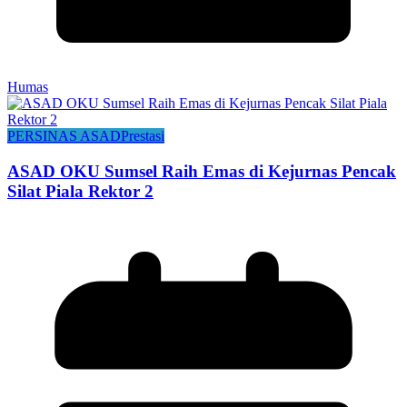
Humas
PERSINAS ASAD
Prestasi
ASAD OKU Sumsel Raih Emas di Kejurnas Pencak
Silat Piala Rektor 2