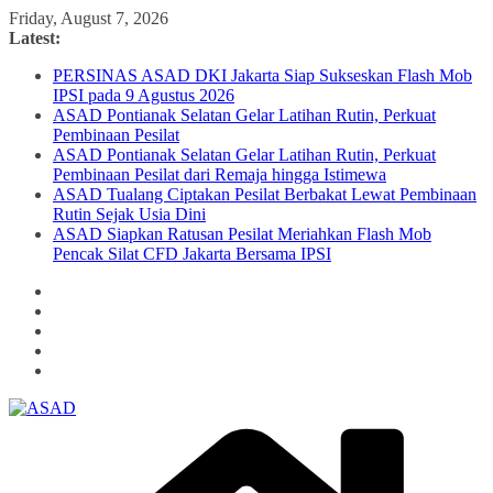
Skip
Friday, August 7, 2026
to
Latest:
content
PERSINAS ASAD DKI Jakarta Siap Sukseskan Flash Mob
IPSI pada 9 Agustus 2026
ASAD Pontianak Selatan Gelar Latihan Rutin, Perkuat
Pembinaan Pesilat
ASAD Pontianak Selatan Gelar Latihan Rutin, Perkuat
Pembinaan Pesilat dari Remaja hingga Istimewa
ASAD Tualang Ciptakan Pesilat Berbakat Lewat Pembinaan
Rutin Sejak Usia Dini
ASAD Siapkan Ratusan Pesilat Meriahkan Flash Mob
Pencak Silat CFD Jakarta Bersama IPSI