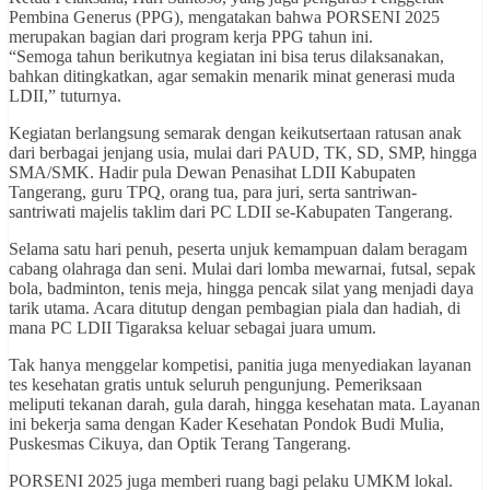
Pembina Generus (PPG), mengatakan bahwa PORSENI 2025
merupakan bagian dari program kerja PPG tahun ini.
“Semoga tahun berikutnya kegiatan ini bisa terus dilaksanakan,
bahkan ditingkatkan, agar semakin menarik minat generasi muda
LDII,” tuturnya.
Kegiatan berlangsung semarak dengan keikutsertaan ratusan anak
dari berbagai jenjang usia, mulai dari PAUD, TK, SD, SMP, hingga
SMA/SMK. Hadir pula Dewan Penasihat LDII Kabupaten
Tangerang, guru TPQ, orang tua, para juri, serta santriwan-
santriwati majelis taklim dari PC LDII se-Kabupaten Tangerang.
Selama satu hari penuh, peserta unjuk kemampuan dalam beragam
cabang olahraga dan seni. Mulai dari lomba mewarnai, futsal, sepak
bola, badminton, tenis meja, hingga pencak silat yang menjadi daya
tarik utama. Acara ditutup dengan pembagian piala dan hadiah, di
mana PC LDII Tigaraksa keluar sebagai juara umum.
Tak hanya menggelar kompetisi, panitia juga menyediakan layanan
tes kesehatan gratis untuk seluruh pengunjung. Pemeriksaan
meliputi tekanan darah, gula darah, hingga kesehatan mata. Layanan
ini bekerja sama dengan Kader Kesehatan Pondok Budi Mulia,
Puskesmas Cikuya, dan Optik Terang Tangerang.
PORSENI 2025 juga memberi ruang bagi pelaku UMKM lokal.