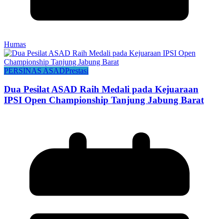
Humas
PERSINAS ASAD
Prestasi
Dua Pesilat ASAD Raih Medali pada Kejuaraan
IPSI Open Championship Tanjung Jabung Barat