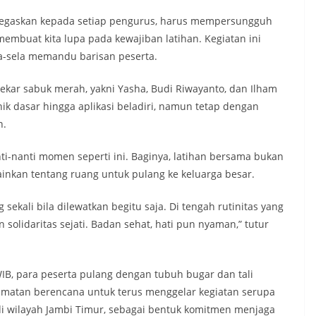
a tegaskan kepada setiap pengurus, harus mempersungguh
embuat kita lupa pada kewajiban latihan. Kegiatan ini
ela-sela memandu barisan peserta.
dekar sabuk merah, yakni Yasha, Budi Riwayanto, dan Ilham
ik dasar hingga aplikasi beladiri, namun tetap dengan
n.
ti-nanti momen seperti ini. Baginya, latihan bersama bukan
nkan tentang ruang untuk pulang ke keluarga besar.
kali bila dilewatkan begitu saja. Di tengah rutinitas yang
 solidaritas sejati. Badan sehat, hati pun nyaman,” tutur
WIB, para peserta pulang dengan tubuh bugar dan tali
amatan berencana untuk terus menggelar kegiatan serupa
n di wilayah Jambi Timur, sebagai bentuk komitmen menjaga