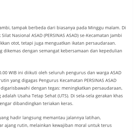
 Jambi, tampak berbeda dari biasanya pada Minggu malam. Di
 Silat Nasional ASAD (PERSINAS ASAD) se-Kecamatan Jambi
kan otot, tetapi juga menguatkan ikatan persaudaraan.
ang dikemas dengan semangat kebersamaan dan kepedulian
0.00 WIB ini diikuti oleh seluruh pengurus dan warga ASAD
r rutin yang digagas Pengurus Kecamatan PERSINAS ASAD
ng digarisbawahi dengan tegas: meningkatkan persaudaraan,
g adalah Usaha Tetap Sehat (UTS). Di sela-sela gerakan khas
engar dibandingkan teriakan keras.
yang hadir langsung memantau jalannya latihan,
 ajang rutin, melainkan kewajiban moral untuk terus