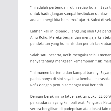
“Ini adalah pertemuan rutin setiap bulan. Say
untuk hadir. Jangan sampai kesibukan duniawi m
adalah energi kita bersama,” ujar H. Sukat di s
Latihan kali ini dipandu langsung oleh tiga pen
Ainu Rofiq. Mereka bergantian mengajarkan tekn
pendekatan yang humanis dan penuh keakraba
Salah satu peserta, Rofik, mengaku selalu menan
hanya tentang mengasah kemampuan fisik, melai
“Ini momen bertemu dan kumpul bareng. Sayang se
padat, hanya di sini saya bisa kembali merasakan
Rofik dengan penuh semangat usai berlatih.
Dengan berakhirnya latber sekitar pukul 22.00 
persaudaraan yang kembali erat. Pengurus Kec
secara bergiliran di padepokan atau lokasi lai