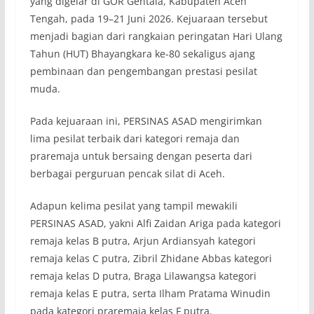
yang digelar di GOR Gentala, Kabupaten Aceh
Tengah, pada 19–21 Juni 2026. Kejuaraan tersebut
menjadi bagian dari rangkaian peringatan Hari Ulang
Tahun (HUT) Bhayangkara ke-80 sekaligus ajang
pembinaan dan pengembangan prestasi pesilat
muda.
Pada kejuaraan ini, PERSINAS ASAD mengirimkan
lima pesilat terbaik dari kategori remaja dan
praremaja untuk bersaing dengan peserta dari
berbagai perguruan pencak silat di Aceh.
Adapun kelima pesilat yang tampil mewakili
PERSINAS ASAD, yakni Alfi Zaidan Ariga pada kategori
remaja kelas B putra, Arjun Ardiansyah kategori
remaja kelas C putra, Zibril Zhidane Abbas kategori
remaja kelas D putra, Braga Lilawangsa kategori
remaja kelas E putra, serta Ilham Pratama Winudin
pada kategori praremaja kelas F putra.