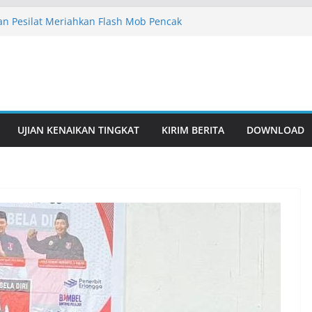
n Pesilat Meriahkan Flash Mob Pencak
rsama IPSI
akarta Siap Sukseskan Flash Mob IPSI
6
an Gelar Latihan Rutin, Perkuat
an Gelar Latihan Rutin, Perkuat
ari Remaja hingga Istimewa
UJIAN KENAIKAN TINGKAT
KIRIM BERITA
DOWNLOAD
an Pesilat Berbakat Lewat Pembinaan