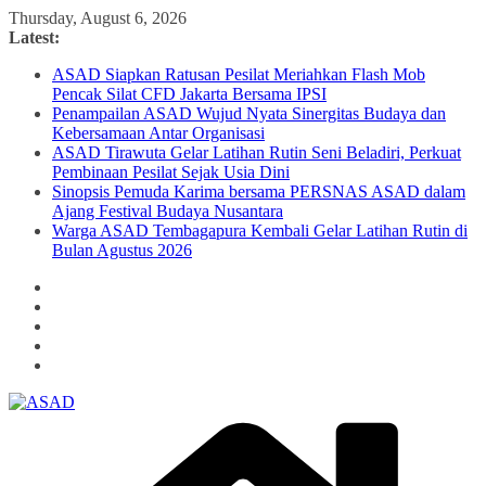
Skip
Thursday, August 6, 2026
to
Latest:
content
ASAD Siapkan Ratusan Pesilat Meriahkan Flash Mob
Pencak Silat CFD Jakarta Bersama IPSI
Penampailan ASAD Wujud Nyata Sinergitas Budaya dan
Kebersamaan Antar Organisasi
ASAD Tirawuta Gelar Latihan Rutin Seni Beladiri, Perkuat
Pembinaan Pesilat Sejak Usia Dini
Sinopsis Pemuda Karima bersama PERSNAS ASAD dalam
Ajang Festival Budaya Nusantara
Warga ASAD Tembagapura Kembali Gelar Latihan Rutin di
Bulan Agustus 2026