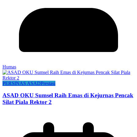
Humas
PERSINAS ASAD
Prestasi
ASAD OKU Sumsel Raih Emas di Kejurnas Pencak
Silat Piala Rektor 2