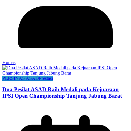
Humas
PERSINAS ASAD
Prestasi
Dua Pesilat ASAD Raih Medali pada Kejuaraan
IPSI Open Championship Tanjung Jabung Barat