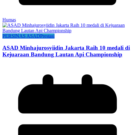
Humas
PERSINAS ASAD
Prestasi
ASAD Minhajurosyiidin Jakarta Raih 10 medali di
Kejuaraan Bandung Lautan Api Championship