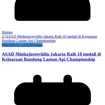
Humas
PERSINAS ASAD
Prestasi
ASAD Minhajurosyiidin Jakarta Raih 10 medali di
Kejuaraan Bandung Lautan Api Championship