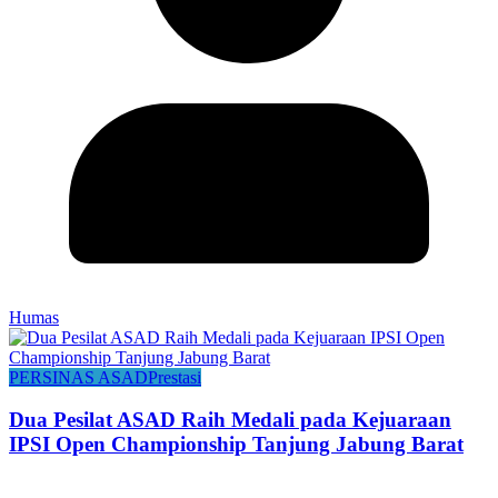
Humas
PERSINAS ASAD
Prestasi
Dua Pesilat ASAD Raih Medali pada Kejuaraan
IPSI Open Championship Tanjung Jabung Barat