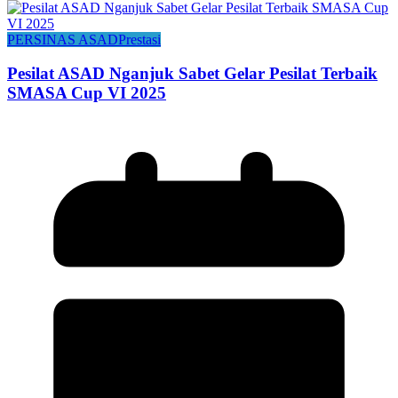
PERSINAS ASAD
Prestasi
Pesilat ASAD Nganjuk Sabet Gelar Pesilat Terbaik
SMASA Cup VI 2025