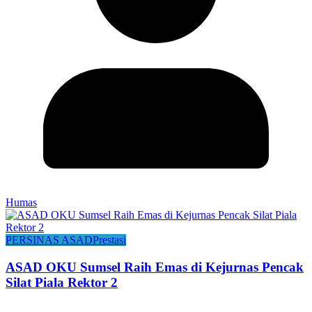
Humas
PERSINAS ASAD
Prestasi
ASAD OKU Sumsel Raih Emas di Kejurnas Pencak
Silat Piala Rektor 2