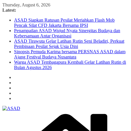
Skip
Thursday, August 6, 2026
to
Latest:
content
ASAD Siapkan Ratusan Pesilat Meriahkan Flash Mob
Pencak Silat CFD Jakarta Bersama IPSI
Penampailan ASAD Wujud Nyata Sinergitas Budaya dan
Kebersamaan Antar Organisasi
ASAD Tirawuta Gelar Latihan Rutin Seni Beladiri, Perkuat
Pembinaan Pesilat Sejak Usia Dini
Sinopsis Pemuda Karima bersama PERSNAS ASAD dalam
Ajang Festival Budaya Nusantara
Warga ASAD Tembagapura Kembali Gelar Latihan Rutin di
Bulan Agustus 2026