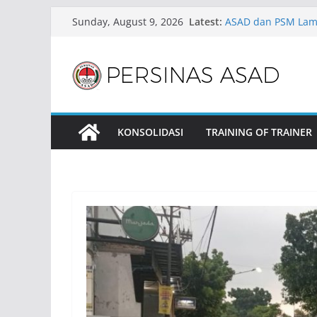
Skip
Latest:
ASAD dan PSM Lama
Sunday, August 9, 2026
to
Silaturrahim Antar
ASAD Sulawesi Bara
content
Sulawesi Barat Ch
ASAD Sulawesi Utara
Pencak Silat Nasion
ASAD Palembang Ilir
Kebersamaan dan B
KONSOLIDASI
TRAINING OF TRAINER
ASAD Seberang Ulu 
Kebersamaan dan B