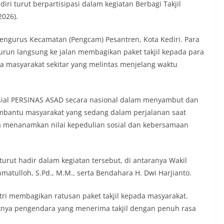
iri turut berpartisipasi dalam kegiatan Berbagi Takjil
2026).
 Pengurus Kecamatan (Pengcam) Pesantren, Kota Kediri. Para
run langsung ke jalan membagikan paket takjil kepada para
a masyarakat sekitar yang melintas menjelang waktu
sosial PERSINAS ASAD secara nasional dalam menyambut dan
mbantu masyarakat yang sedang dalam perjalanan saat
na menanamkan nilai kepedulian sosial dan kebersamaan
rut hadir dalam kegiatan tersebut, di antaranya Wakil
hmatulloh, S.Pd., M.M., serta Bendahara H. Dwi Harjianto.
i membagikan ratusan paket takjil kepada masyarakat.
aknya pengendara yang menerima takjil dengan penuh rasa