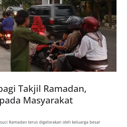
bagi Takjil Ramadan,
pada Masyarakat
 suci Ramadan terus digelorakan oleh keluarga besar