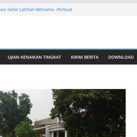
si Gelar Latihan Bersama, Perkuat
perguruan Pencak Silat
t Raih Dua Emas di Kejuaraan Nasional
ampionship
 Kirim Dua Pesilat Ikuti Seleknas
al
 Gelar Latihan Rutin, Pererat
entuk Karakter Pesilat
UJIAN KENAIKAN TINGKAT
KIRIM BERITA
DOWNLOAD
Gelar Latihan Rutin, Pererat
entuk Karakter Pesilat